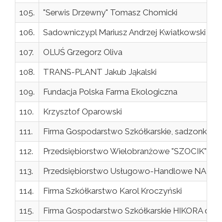
105.
"Serwis Drzewny" Tomasz Chomicki
106.
Sadowniczy.pl Mariusz Andrzej Kwiatkowski
107.
OLUŚ Grzegorz Oliva
108.
TRANS-PLANT Jakub Jąkalski
109.
Fundacja Polska Farma Ekologiczna
110.
Krzysztof Oparowski
111.
Firma Gospodarstwo Szkółkarskie, sadzonki drz
112.
Przedsiębiorstwo Wielobranżowe "SZOCIK" Wio
113.
Przedsiębiorstwo Usługowo-Handlowe NANA 
114.
Firma Szkółkarstwo Karol Kroczyński
115.
Firma Gospodarstwo Szkółkarskie HIKORA dr in