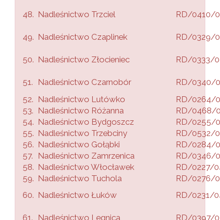
48.
Nadleśnictwo Trzciel
RD/0410/0
49.
Nadleśnictwo Czaplinek
RD/0329/0
50.
Nadleśnictwo Złocieniec
RD/0333/0
51.
Nadleśnictwo Czarnobór
RD/0340/
52.
Nadleśnictwo Lutówko
RD/0264/
53.
Nadleśnictwo Różanna
RD/0468/
54.
Nadleśnictwo Bydgoszcz
RD/0255/
55.
Nadleśnictwo Trzebciny
RD/0532/0
56.
Nadleśnictwo Gołąbki
RD/0284/
57.
Nadleśnictwo Zamrzenica
RD/0346/
58.
Nadleśnictwo Włocławek
RD/0227/0
59.
Nadleśnictwo Tuchola
RD/0276/0
60.
Nadleśnictwo Łuków
RD/0231/0
61.
Nadleśnictwo Legnica
RD/0397/0