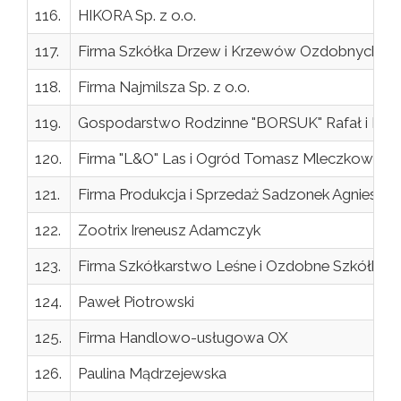
116.
HIKORA Sp. z o.o.
117.
Firma Szkółka Drzew i Krzewów Ozdobnych i Z
118.
Firma Najmilsza Sp. z o.o.
119.
Gospodarstwo Rodzinne "BORSUK" Rafał i Iren
120.
Firma "L&O" Las i Ogród Tomasz Mleczkowski
121.
Firma Produkcja i Sprzedaż Sadzonek Agnieszka
122.
Zootrix Ireneusz Adamczyk
123.
Firma Szkółkarstwo Leśne i Ozdobne Szkółk
124.
Paweł Piotrowski
125.
Firma Handlowo-usługowa OX
126.
Paulina Mądrzejewska