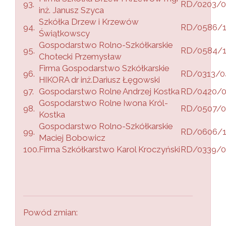
93.
RD/0203/0
inż. Janusz Szyca
Szkółka Drzew i Krzewów
94.
RD/0586/1
Świątkowscy
Gospodarstwo Rolno-Szkółkarskie
95.
RD/0584/1
Chotecki Przemysław
Firma Gospodarstwo Szkółkarskie
96.
RD/0313/0
HIKORA dr inż.Dariusz Łęgowski
97.
Gospodarstwo Rolne Andrzej Kostka
RD/0420/
Gospodarstwo Rolne Iwona Król-
98.
RD/0507/0
Kostka
Gospodarstwo Rolno-Szkółkarskie
99.
RD/0606/
Maciej Bobowicz
100.
Firma Szkółkarstwo Karol Kroczyński
RD/0339/0
Powód zmian: