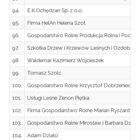
94.
E.K.Ochędzan Sp. z o.o.
95.
Firma HelAn Helena Szot
96.
Gospodarstwo Rolne Produkcja Rolna i Pochodn
97.
Szkółka Drzew i Krzewów Leśnych i Ozdobnych
98.
Waldemar Kazimierz Wojcieszek
99.
Tomasz Szolc
100.
Gospodarstwo Rolne Krzysztof Dobrzeniecki
101.
Usługi Leśne Zenon Piętka
102.
Firma Gospodarstwo Rolne Marian Ryszard Kli
103.
Gospodarstwo Rolne Mirosław i Barbara Działa
104.
Adam Działo