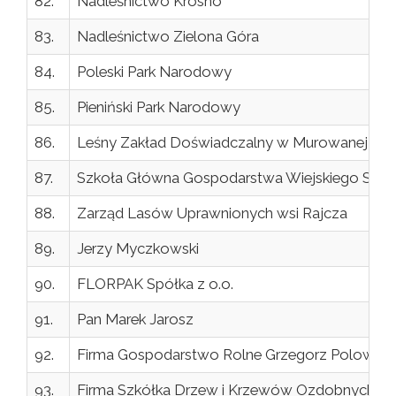
82.
Nadleśnictwo Krosno
83.
Nadleśnictwo Zielona Góra
84.
Poleski Park Narodowy
85.
Pieniński Park Narodowy
86.
Leśny Zakład Doświadczalny w Murowanej Gośl
87.
Szkoła Główna Gospodarstwa Wiejskiego SG
88.
Zarząd Lasów Uprawnionych wsi Rajcza
89.
Jerzy Myczkowski
90.
FLORPAK Spółka z o.o.
91.
Pan Marek Jarosz
92.
Firma Gospodarstwo Rolne Grzegorz Polowiec
93.
Firma Szkółka Drzew i Krzewów Ozdobnych w B