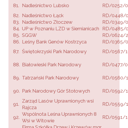
81.
Nadleśnictwo Lubsko
RD/0252/0
82.
Nadleśnictwo Łąck
RD/0448/
83.
Nadleśnictwo Złoczew
RD/0349/
84.
UP w Poznaniu LZD w Siemianicach
RD/0485/
85.
SGGW
RD/0624/2
86.
Leśny Bank Genów Kostrzyca
RD/0365/
87.
Świętokrzyski Park Narodowy
RD/0567/1
88.
Białowieski Park Narodowy
RD/0477/0
89.
Tatrzański Park Narodowy
RD/0560/
90.
Park Narodowy Gór Stołowych
RD/0592/1
Zarząd Lasów Uprawnionych wsi
91.
RD/0559/
Rajcza
Wspólnota Leśna Uprawnionych 8
92.
RD/0591/1
Wsi w Witowie
Firma Szkółka Drzew i Krzewów mgr